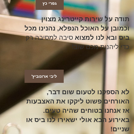
גפרי כץ
תודה על שירות קייטרינג מצוין
וכמובן על האוכל הנפלא, נהנינו מכל
ביס ובא לנו למצוא
סיבה למסיבה רק
כדי ליהנות מכם שוב!
ליבי ארונוביץ'
לא הספקנו לטעום שום דבר,
האורחים פשוט ליקקו את האצבעות
אז אנחנו בטוחים שהיה טעים.
באירוע הבא אולי ישאירו לנו ביס או
שניים!‎