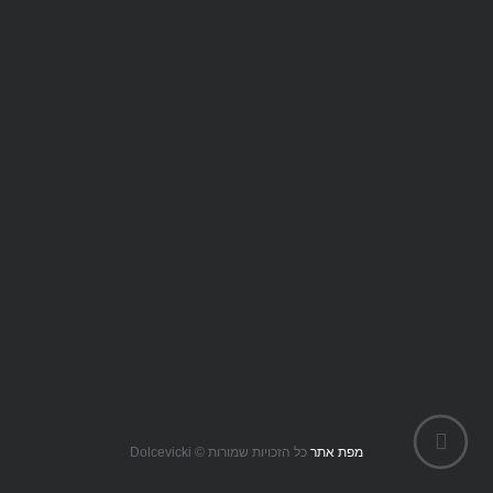
077-7500045
30 ז'בוטינסקי 25, פתח תקווה
info@dolcevicki.co.il
www.dolcevicki.co.il
מפת אתר
כל הזכויות שמורות © Dolcevicki