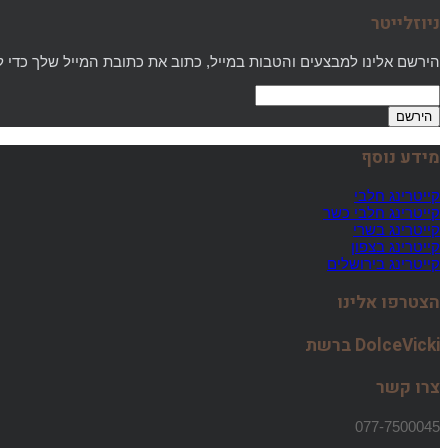
ניוזלייטר
הירשם אלינו למבצעים והטבות במייל, כתוב את כתובת המייל שלך כדי 
מידע נוסף
קייטרינג חלבי
קייטרינג חלבי כשר
קייטרינג בשרי
קייטרינג בצפון
קייטרינג בירושלים
הצטרפו אלינו
DolceVicki ברשת
צרו קשר
077-7500045