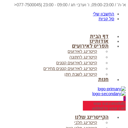
א'-ה' / 09:00-23:00, ו' וערבי חג / 09:00 - 23:00
|
077-7500045<
החשבון שלי
סל קניות
דף הבית
אודותינו
תפריט לאירועים
קייטרינג לאירועים
קייטרינג לחתונה
קייטרינג לאירועים קטנים
קייטרינג לאירועים קטנים מחירים
קייטרינג לשבת חתן
חנות
0
was successfully
added to your cart.
הקייטרינג שלנו
קייטרינג חלבי